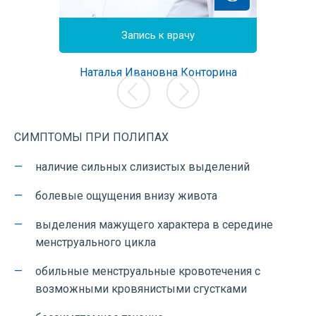
йн
Запись к врачу
З
етрушина
Наталья Ивановна Конторина
Елена А
г, врач
Врач акушер-гинеколог, врач
Врач аку
остики,
ультразвуковой диагностики,
Опыт
рации
лучший врач корпорации
Цена 
 года
Опыт работы: с 2005 года
СИМПТОМЫ ПРИ ПОЛИПАХ
0 руб.
Цена приема: от 3000 руб.
наличие сильных слизистых выделений
болевые ощущения внизу живота
выделения мажущего характера в середине
менструального цикла
обильные менструальные кровотечения с
возможными кровянистыми сгустками