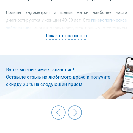
Полипы эндометрия и шейки матки наиболее часто
диагностируются у женщин 40-50 лет. Это
гинекологическое
заболевание
иногда характеризуется полным отсутствием
симптомов, поэтому существует опасность превращения
Показать полностью
полипа в образование злокачественного характера. Раннее
выявление полипа шейки матки способствует его
своевременному и эффективному лечению.
Ваше мнение имеет значение!
Полипы эндометрия могут сопровождаться расстройствами
Оставьте отзыв на любимого врача и получите
менструального цикла: проблемами с зачатием,
скидку 20 % на следующий прием
интенсивными менструациями, непредсказуемыми
кровотечениями до или после менструальных выделений, а
также в период менопаузы.