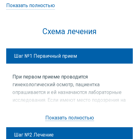
Показать полностью
Схема лечения
Шаг №1
Первичный прием
При первом приеме проводится
гинекологический осмотр, пациентка
опрашивается и ей назначаются лабораторные
исследования. Если имеют место подозрения на
сопутствующие болезни, назначается
ультразвуковое исследование органов малого
Показать полностью
таза.
При первом приеме проводится гинекологический
осмотр, пациентка опрашивается и ей назначаются
Шаг №2
Лечение
Методы диагностики: