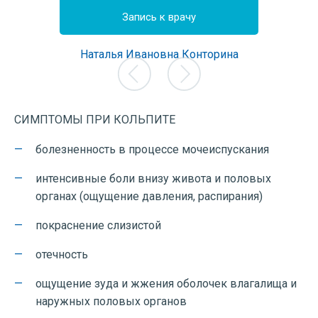
йн
Запись к врачу
З
етрушина
Наталья Ивановна Конторина
Елена А
г, врач
Врач акушер-гинеколог, врач
Врач аку
остики,
ультразвуковой диагностики,
Опыт
рации
лучший врач корпорации
Цена 
 года
Опыт работы: с 2005 года
СИМПТОМЫ ПРИ КОЛЬПИТЕ
0 руб.
Цена приема: от 3000 руб.
болезненность в процессе мочеиспускания
интенсивные боли внизу живота и половых
органах (ощущение давления, распирания)
покраснение слизистой
отечность
ощущение зуда и жжения оболочек влагалища и
наружных половых органов