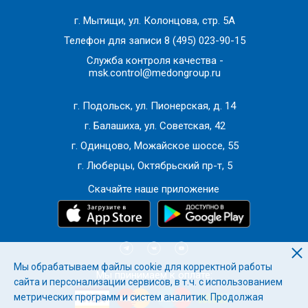
У
ЗИ органов малого таза.
Оценка состояния
методов обследований (для уточнения диагноза)
эндометрия, яичников и матки. Важно исключить
г. Мытищи, ул. Колонцова, стр. 5А
гиперплазию, полипы или миомы, которые могут
Телефон для записи
8 (495) 023-90-15
давать схожие симптомы (например,
Служба контроля качества -
msk.control@medongroup.ru
кровотечения).
Денситометрию.
Исследование плотности костной
г. Подольск, ул. Пионерская, д. 14
ткани. Поскольку эстроген защищает кости, его
г. Балашиха, ул. Советская, 42
дефицит ведет к остеопорозу. Раннее выявление
потери массы кости позволяет предотвратить
г. Одинцово, Можайское шоссе, 55
переломы в будущем.
г. Люберцы, Октябрьский пр-т, 5
Онкоскрининг.
Маммография и цитологический
Скачайте наше приложение
мазок (ПАП-тест) обязательны для женщин этого
возраста, так как риск новообразований растет.
Мы обрабатываем файлы cookie для корректной работы
Мы принимаем к оплате:
сайта и персонализации сервисов, в т.ч. с использованием
метрических программ и систем аналитик. Продолжая