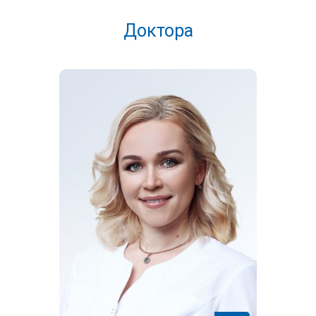
скудными или обильными. Именно в этот период часто
Доктора
появляются первые «звоночки» - приливы, перепады
настроения, нарушения сна.
Менопауза.
Это конкретная точка во времени. Диагноз
подтверждается ретроспективно: если менструаций не
было ровно 12 месяцев подряд, считается, что менопауза
наступила. Средний возраст - около 51 года.
Постменопауза.
Время после последней менструации,
продолжающееся до конца жизни. Острые симптомы
(приливы) обычно уходят, но на первый план выходят
риски, связанные с длительным дефицитом эстрогенов:
хрупкость костей, изменения в работе сердца и сосудов.
Важно помнить: сроки индивидуальны. На них влияют
генетика (возраст менопаузы у матери часто повторяется у
дочери), курение, хронические стрессы, индекс массы тела и
экология. Менее 40 лет - ранняя менопауза, после 55 -