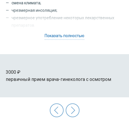
смена климата;
чрезмерная инсоляция;
чрезмерное употребление некоторых лекарственных
препаратов.
Показать полностью
Дисфункцией яичников считаются любые отклонения,
происходящие в менструальном цикле. Это может быть
изменение его длительности, объема и характера
выделений и т.д.
3000 ₽
первичный
прием врача-гинеколога
с осмотром