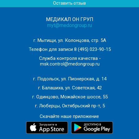
дообследования)/наблюдения
Оставить отзыв
Рекомендации по тактике дальнейшего лечения (при
Назначение лабораторных и инструментальных
отсутствии противопоказаний и необходимости
методов обследований (для уточнения диагноза)
МЕДИКАЛ ОН ГРУП
дообследования)/наблюдения
myt@medongroup.ru
Назначение лабораторных и инструментальных
методов обследований (для уточнения диагноза)
г. Мытищи, ул. Колонцова, стр. 5А
Телефон для записи
8 (495) 023-90-15
Служба контроля качества -
msk.control@medongroup.ru
г. Подольск, ул. Пионерская, д. 14
г. Балашиха, ул. Советская, 42
г. Одинцово, Можайское шоссе, 55
г. Люберцы, Октябрьский пр-т, 5
Скачайте наше приложение