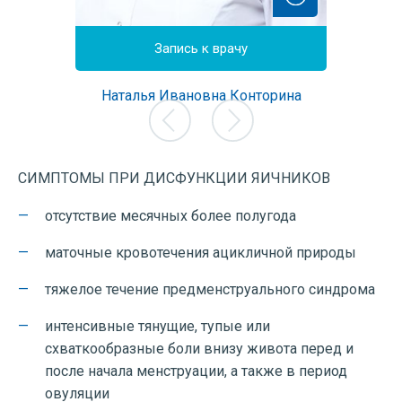
йн
Запись к врачу
З
етрушина
Наталья Ивановна Конторина
Елена А
г, врач
Врач акушер-гинеколог, врач
Врач аку
остики,
ультразвуковой диагностики,
Опыт
рации
лучший врач корпорации
Цена 
 года
Опыт работы: с 2005 года
СИМПТОМЫ ПРИ ДИСФУНКЦИИ ЯИЧНИКОВ
0 руб.
Цена приема: от 3000 руб.
отсутствие месячных более полугода
маточные кровотечения ацикличной природы
тяжелое течение предменструального синдрома
интенсивные тянущие, тупые или
схваткообразные боли внизу живота перед и
после начала менструации, а также в период
овуляции