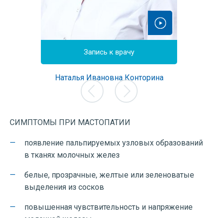
йн
Запись к врачу
З
етрушина
Наталья Ивановна Конторина
Елена А
г, врач
Врач акушер-гинеколог, врач
Врач аку
остики,
ультразвуковой диагностики,
Опыт
рации
лучший врач корпорации
Цена 
 года
Опыт работы: с 2005 года
СИМПТОМЫ ПРИ МАСТОПАТИИ
0 руб.
Цена приема: от 3000 руб.
появление пальпируемых узловых образований
в тканях молочных желез
белые, прозрачные, желтые или зеленоватые
выделения из сосков
повышенная чувствительность и напряжение