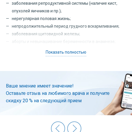
заболевания репродуктивной системы (наличие кист,
опухолей яичников и пр.);
нерегулярная половая жизнь;
непродолжительный период грудного вскармливания;
заболевания щитовидной железы;
аборты и невынашивание беременности в анамнезе;
поздние первые роды;
Показать полностью
нарушение обмена веществ;
печеночные болезни;
травмы молочной железы.
Ваше мнение имеет значение!
Характерный признак мастопатии – боли – возникают
Оставьте отзыв на любимого врача и получите
незадолго до менструации и могут продолжаться в течение
скидку 20 % на следующий прием
1-2 дней, а иногда и до середины цикла.