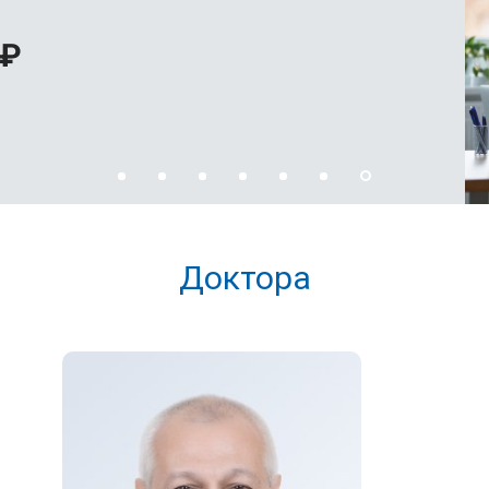
а в анальное отверстие и находит артерии, которые питают
е, по которому устанавливается глубина прохождения арте
 ₽
ошивает артерию биорассасываемой нитью. Узел, лишённы
;
 зависимости от количества сосудов, подлежащих проши
кольких часов.
я:
 острую и пряную пищу, алкоголь;
Доктора
ауны, принятие горячей ванны);
ектальных свечей.