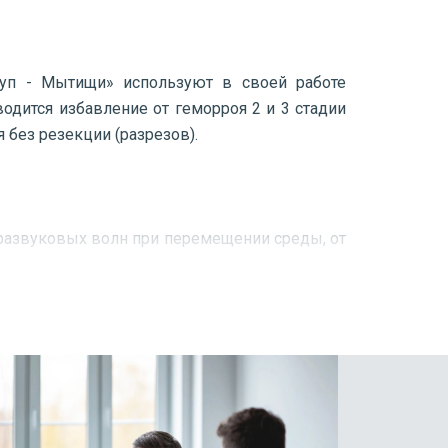
руп - Мытищи» используют в своей работе
одится избавление от геморроя 2 и 3 стадии
без резекции (разрезов).
развуковых волн при перемещении среды, от
з питания чёрный хлеб, бобовые, молочные
 массы отсутствовали в прямой кишке;
ет);