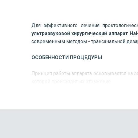
Для эффективного лечения проктологичес
ультразвуковой хирургический аппарат Hal
современным методом - трансанальной дезар
ОСОБЕННОСТИ ПРОЦЕДУРЫ
Принцип работы аппарата основывается на 
которой происходит их отражение.
Ход процедуры:
перед операцией пациент соблюдает сп
продукты, сырые овощи и фрукты, чтобы и
проводят 2 очистительных клизмы: наканун
операцию проводят амбулаторно, под местн