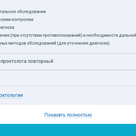
ктальное обследование
еским контролем
иагноза
ения (при отсутствии противопоказаний) и необходимости дальн
ных методов обследований (для уточнения диагноза)
лопроктолога повторный
роктологии
Показать полностью