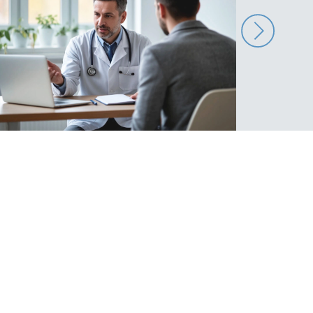
 узел;
рии;
й притока крови, уменьшается, со временем
вке). По завершению операции за пациентом