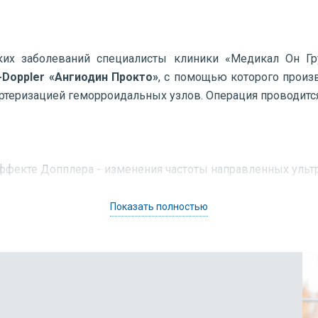
ких заболеваний специалисты клиники «Медикал Он Г
-Doppler «Ангиодин Прокто»
, с помощью которого произв
теризацией геморроидальных узлов. Операция проводится 
эффекте Допплера - изменения частоты направленных ульт
Показать полностью
ециальную диету (на 2-3 дня полностью исключается и
збежать газообразования);
е вечером и утром, за 2-3 часа до приёма, чтобы каловые
ой анестезией (необходимость в госпитализации отсутству