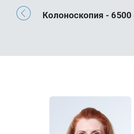
врач-проктолог вводит наконечник аппарат
датчик проецирует на монитор изображени
Колоноскопия - 65
00
врач перевязывает все нужные узлы и пр
происходит замена соединительной тканью
дезартеризация занимает 15-30 минут (в
осуществляется наблюдение в течение нес
В постоперационный период рекомендуетс
исключить из питания (на несколько дней)
воздержаться от сексуальных контактов.
Запрещается:
поднятие тяжестей, бег, фитнес;
тепловые процедуры (не посещать баню, с
самостоятельное использование клизм и р