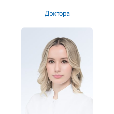
Основные принципы подготовки:
Доктора
сдача анализов на пустой желудок (через 4-5 часов
после еды)
исключение обработки участков с сыпью мазями,
кремами, растворами
отращивание ногтей 7 дней (если проблема с ногтевыми
пластинами) и запрет на лечебные и декоративные лаки
1 месяц
воздержание от приема душа или хотя бы прямого
контакта воды с высыпаниями в день визита к врачу
отказ от использования кремов или мазей в день приема
Диагностика и лечение у
дерматовенеролога «Медикал Он Груп
– Мытищи»