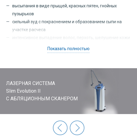
высыпания в виде прыщей, красных пятен, гнойных
пузырьков
сильный зуд с покраснением и образованием сыпи на
участке расчеса
интенсивное выпадение волос, перхоть, шелушение кожи
головы
Показать полностью
изменение цвета, слоение, деформация ногтевых
пластин
нехарактерные, плохо пахнущие выделения из половых
органов
ЛАЗЕРНАЯ СИСТЕМА
болевые ощущения внизу живота, лобковой зоне и в
Slim Evolution II
пояснице
С АБЛЯЦИОННЫМ СКАНЕРОМ
повышенная сухость, сильное шелушение эпидермиса
зуд, жжение кожи в области промежности
образование папиллом, бородавок, родинок
Подготовка к приему