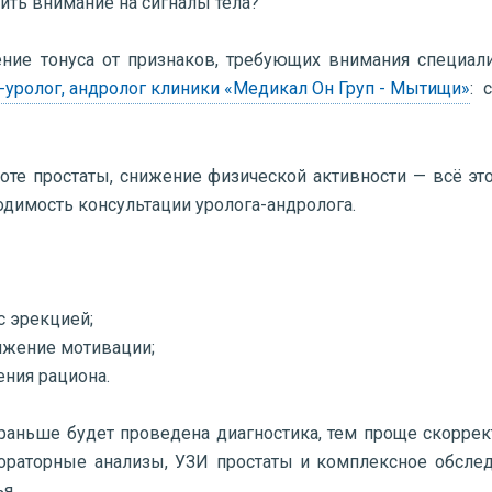
тить внимание на сигналы тела?
ение тонуса от признаков, требующих внимания специал
уролог, андролог клиники «Медикал Он Груп - Мытищи»
: 
боте простаты, снижение физической активности — всё эт
одимость консультации уролога-андролога.
с эрекцией;
нижение мотивации;
ения рациона.
 раньше будет проведена диагностика, тем проще скоррек
бораторные анализы, УЗИ простаты и комплексное обсле
я.