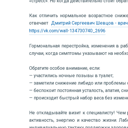
«стресс». Но когда действительно стоит обра
Как отличить нормальное возрастное сниж
отвечает
Дмитрий Сергеевич Шевцов - врач-
https://vk.com/wall-134730740_2696
Гормональная перестройка, изменения в ра
случаи, когда симптомы указывают на необх
Обратите особое внимание, если:
— участились ночные позывы в туалет;
— заметили снижение либидо или проблемы 
— беспокоит постоянная усталость, апатия, с
— происходит быстрый набор веса без измен
Не откладывайте визит к специалисту! Чем
активность, энергию и качество жизни. Ла
индивидуальную тактику поддержки здоровь